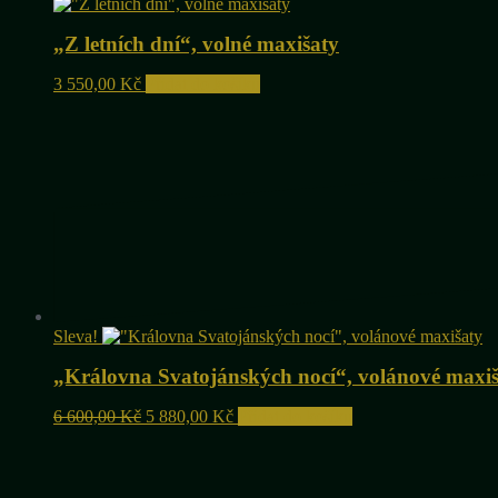
„Z letních dní“, volné maxišaty
3 550,00
Kč
Přidat do košíku
Sleva!
„Královna Svatojánských nocí“, volánové maxi
Původní
Aktuální
6 600,00
Kč
5 880,00
Kč
Přidat do košíku
cena
cena
byla:
je:
6
5
600,00 Kč.
880,00 Kč.