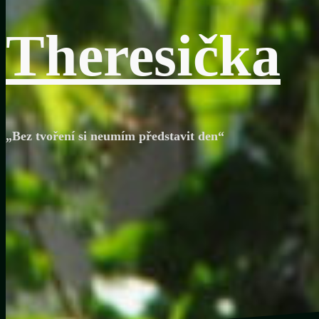
Theresička
„Bez tvoření si neumím představit den“