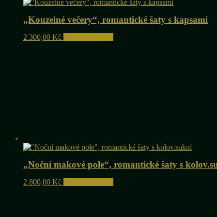
„Kouzelné večery“, romantické šaty s kapsami
2 300,00
Kč
Přidat do košíku
„Noční makové pole“, romantické šaty s kolov.s
2 800,00
Kč
Přidat do košíku