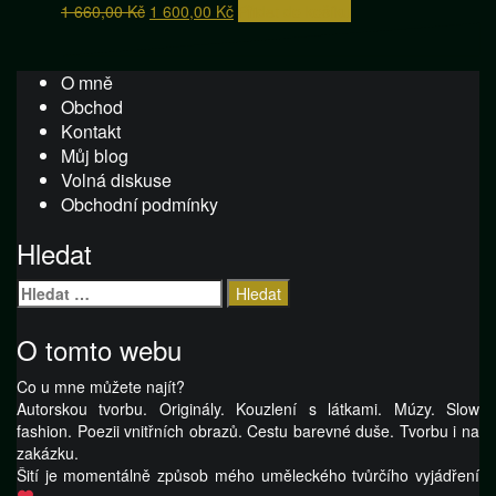
Původní
Aktuální
1 660,00
Kč
1 600,00
Kč
Přidat do košíku
cena
cena
byla:
je:
1
1
O mně
660,00 Kč.
600,00 Kč.
Obchod
Kontakt
Můj blog
Volná diskuse
Obchodní podmínky
Hledat
Vyhledávání
O tomto webu
Co u mne můžete najít?
Autorskou tvorbu. Originály. Kouzlení s látkami. Múzy. Slow
fashion. Poezii vnitřních obrazů. Cestu barevné duše. Tvorbu i na
zakázku.
Šití je momentálně způsob mého uměleckého tvůrčího vyjádření