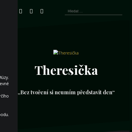
Přejít
Vyhledávání
k
Email
Twitter
Facebook
Instagram
Pinterest
obsahu
webu
Theresička
Múzy.
revné
„Bez tvoření si neumím představit den“
rčího
odu.