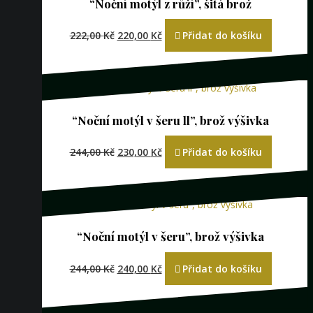
“Noční motýl z růží”, šitá brož
Původní
Aktuální
222,00
Kč
220,00
Kč
Přidat do košíku
cena
cena
byla:
je:
222,00 Kč.
220,00 Kč.
“Noční motýl v šeru ll”, brož výšivka
Původní
Aktuální
244,00
Kč
230,00
Kč
Přidat do košíku
cena
cena
byla:
je:
244,00 Kč.
230,00 Kč.
“Noční motýl v šeru”, brož výšivka
Původní
Aktuální
244,00
Kč
240,00
Kč
Přidat do košíku
cena
cena
byla:
je:
244,00 Kč.
240,00 Kč.