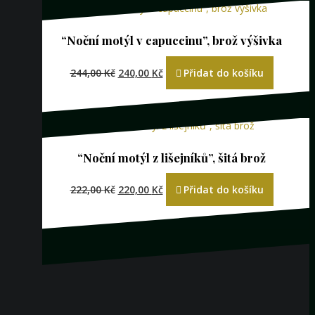
“Noční motýl v capuccinu”, brož výšivka
Původní
Aktuální
244,00
Kč
240,00
Kč
Přidat do košíku
cena
cena
byla:
je:
244,00 Kč.
240,00 Kč.
“Noční motýl z lišejníků”, šitá brož
Původní
Aktuální
222,00
Kč
220,00
Kč
Přidat do košíku
cena
cena
byla:
je:
222,00 Kč.
220,00 Kč.