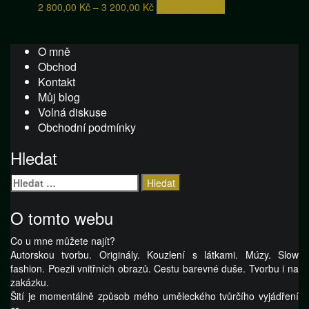
Rozpětí
Tento
2 800,00
Kč
–
3 200,00
Kč
Výběr možností
cen:
produkt
2
má
800,00 Kč
více
O mně
až
variant.
Obchod
3
Možnosti
Kontakt
200,00 Kč
lze
Můj blog
vybrat
Volná diskuse
na
Obchodní podmínky
stránce
produktu
Hledat
Vyhledávání
O tomto webu
Co u mne můžete najít?
Autorskou tvorbu. Originály. Kouzlení s látkami. Múzy. Slow
fashion. Poezii vnitřních obrazů. Cestu barevné duše. Tvorbu i na
zakázku.
Šití je momentálně způsob mého uměleckého tvůrčího vyjádření