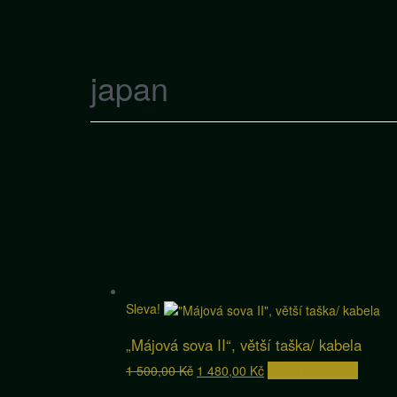
japan
Sleva!
„Májová sova II“, větší taška/ kabela
Původní
Aktuální
1 500,00
Kč
1 480,00
Kč
Přidat do košíku
cena
cena