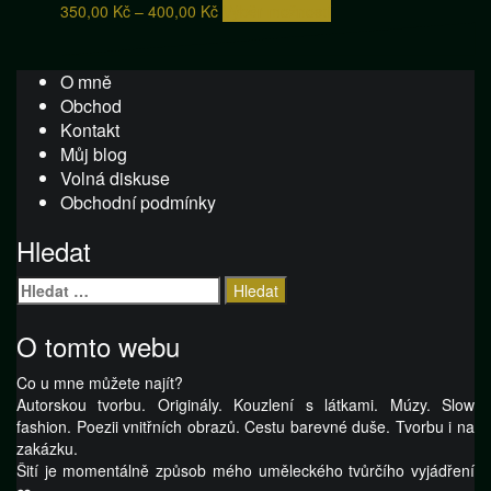
Rozpětí
Tento
350,00
Kč
–
400,00
Kč
Výběr možností
cen:
produkt
350,00 Kč
má
až
více
O mně
400,00 Kč
variant.
Obchod
Možnosti
Kontakt
lze
Můj blog
vybrat
Volná diskuse
na
Obchodní podmínky
stránce
produktu
Hledat
Vyhledávání
O tomto webu
Co u mne můžete najít?
Autorskou tvorbu. Originály. Kouzlení s látkami. Múzy. Slow
fashion. Poezii vnitřních obrazů. Cestu barevné duše. Tvorbu i na
zakázku.
Šití je momentálně způsob mého uměleckého tvůrčího vyjádření