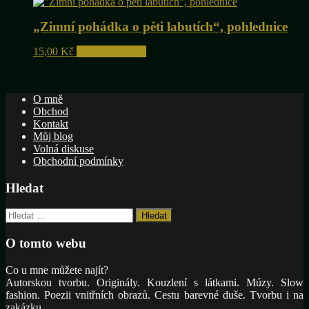
„Zimní pohádka o pěti labutích“, pohlednice
Tento
15,00
Kč
Výběr možností
produkt
má
více
O mně
variant.
Obchod
Možnosti
Kontakt
lze
Můj blog
vybrat
Volná diskuse
na
Obchodní podmínky
stránce
produktu
Hledat
Vyhledávání
O tomto webu
Co u mne můžete najít?
Autorskou tvorbu. Originály. Kouzlení s látkami. Múzy. Slow
fashion. Poezii vnitřních obrazů. Cestu barevné duše. Tvorbu i na
zakázku.