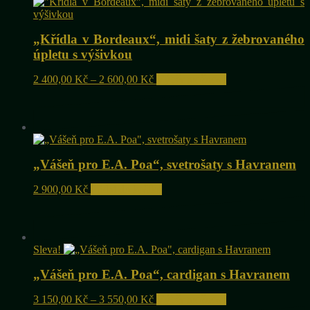
„Křídla v Bordeaux“, midi šaty z žebrovaného
úpletu s výšivkou
Rozpětí
Tento
2 400,00
Kč
–
2 600,00
Kč
Výběr možností
cen:
produkt
2
má
400,00 Kč
více
až
variant.
2
Možnosti
600,00 Kč
lze
„Vášeň pro E.A. Poa“, svetrošaty s Havranem
vybrat
na
2 900,00
Kč
Přidat do košíku
stránce
produktu
Sleva!
„Vášeň pro E.A. Poa“, cardigan s Havranem
Rozpětí
Tento
3 150,00
Kč
–
3 550,00
Kč
Výběr možností