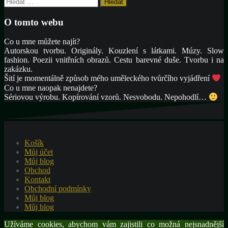
Vyhledávání
O tomto webu
Co u mne můžete najít?
Autorskou tvorbu. Originály. Kouzlení s látkami. Múzy. Slow
fashion. Poezii vnitřních obrazů. Cestu barevné duše. Tvorbu i na
zakázku.
Šití je momentálně způsob mého uměleckého tvůrčího vyjádření
Co u mne naopak nenajdete?
Sériovou výrobu. Kopírování vzorů. Nesvobodu. Nepohodlí…
Košík
Můj účet
Můj blog
Obchod
Kontakt
Obchodní podmínky
Můj blog
Můj blog
Užíváme cookies, abychom vám zajistili co možná nejsnadnější