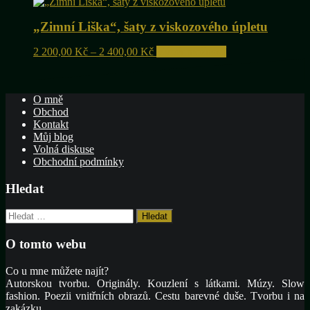
„Zimní Liška“, šaty z viskozového úpletu
Rozpětí
Tento
2 200,00
Kč
–
2 400,00
Kč
Výběr možností
cen:
produkt
2
má
200,00 Kč
více
O mně
až
variant.
Obchod
2
Možnosti
Kontakt
400,00 Kč
lze
Můj blog
vybrat
Volná diskuse
na
Obchodní podmínky
stránce
produktu
Hledat
Vyhledávání
O tomto webu
Co u mne můžete najít?
Autorskou tvorbu. Originály. Kouzlení s látkami. Múzy. Slow
fashion. Poezii vnitřních obrazů. Cestu barevné duše. Tvorbu i na
zakázku.