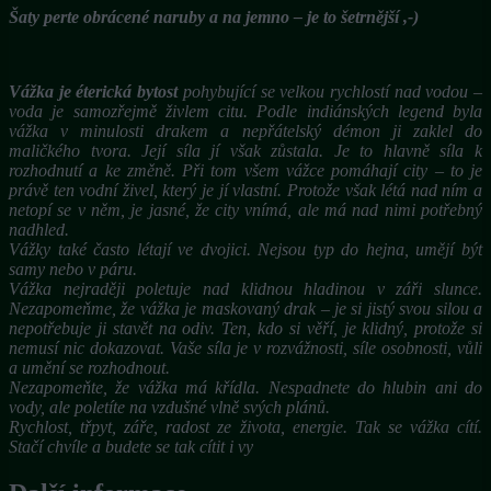
Šaty perte obrácené naruby a na jemno – je to šetrnější ,-)
Vážka je éterická bytost
pohybující se velkou rychlostí nad vodou –
voda je samozřejmě živlem citu. Podle indiánských legend byla
vážka v minulosti drakem a nepřátelský démon ji zaklel do
maličkého tvora. Její síla jí však zůstala. Je to hlavně síla k
rozhodnutí a ke změně. Při tom všem vážce pomáhají city – to je
právě ten vodní živel, který je jí vlastní. Protože však létá nad ním a
netopí se v něm, je jasné, že city vnímá, ale má nad nimi potřebný
nadhled.
Vážky také často létají ve dvojici. Nejsou typ do hejna, umějí být
samy nebo v páru.
Vážka nejraději poletuje nad klidnou hladinou v záři slunce.
Nezapomeňme, že vážka je maskovaný drak – je si jistý svou silou a
nepotřebuje ji stavět na odiv. Ten, kdo si věří, je klidný, protože si
nemusí nic dokazovat. Vaše síla je v rozvážnosti, síle osobnosti, vůli
a umění se rozhodnout.
Nezapomeňte, že vážka má křídla. Nespadnete do hlubin ani do
vody, ale poletíte na vzdušné vlně svých plánů.
Rychlost, třpyt, záře, radost ze života, energie. Tak se vážka cítí.
Stačí chvíle a budete se tak cítit i vy