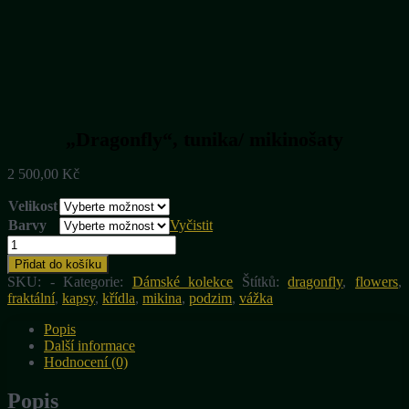
„Dragonfly“, tunika/ mikinošaty
2 500,00
Kč
Velikost
Barvy
Vyčistit
„Dragonfly“,
tunika/
Přidat do košíku
mikinošaty
SKU:
-
Kategorie:
Dámské kolekce
Štítků:
dragonfly
,
flowers
,
množství
fraktální
,
kapsy
,
křídla
,
mikina
,
podzim
,
vážka
Popis
Další informace
Hodnocení (0)
Popis