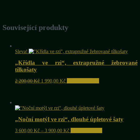
Související produkty
Sleva!
„Křídla ve rzi“, extrapružné žebrované
tílkošaty
Původní
Aktuální
2 200,00
Kč
1 990,00
Kč
Přidat do košíku
cena
cena
byla:
je:
2
1
200,00 Kč.
990,00 Kč.
„Noční motýl ve rzi“, dlouhé úpletové šaty
Rozpětí
Tento
3 600,00
Kč
–
3 900,00
Kč
Výběr možností
cen:
produkt