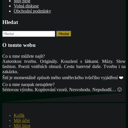
Můj blog
Volná diskuse
Obchodní podmínky
Hledat
Vyhledávání
O tomto webu
Co u mne můžete najít?
Autorskou tvorbu. Originály. Kouzlení s látkami. Múzy. Slow
fashion. Poezii vnitřních obrazů. Cestu barevné duše. Tvorbu i na
zakázku.
Šití je momentálně způsob mého uměleckého tvůrčího vyjádření ❤️
Co u mne naopak nenajdete?
Sériovou výrobu. Kopírování vzorů. Nesvobodu. Nepohodlí… 🙂
Košík
Můj účet
Můj blog