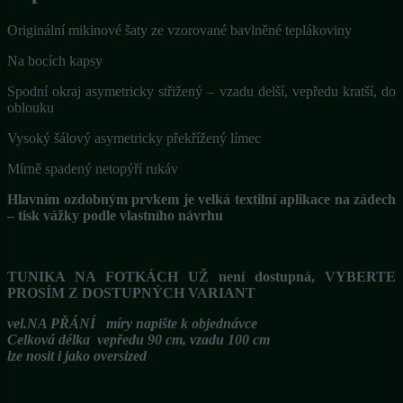
Originální mikinové šaty ze vzorované bavlněné teplákoviny
Na bocích kapsy
Spodní okraj asymetricky střižený – vzadu delší, vepředu kratší, do
oblouku
Vysoký šálový asymetricky překřížený límec
Mírně spadený netopýří rukáv
Hlavním ozdobným prvkem je velká textilní aplikace na zádech
– tisk vážky podle vlastního návrhu
TUNIKA NA FOTKÁCH UŽ není dostupná, VYBERTE
PROSÍM Z DOSTUPNÝCH VARIANT
vel.NA PŘÁNÍ míry napište k objednávce
Celková délka vepředu 90 cm, vzadu 100 cm
lze nosit i jako oversized