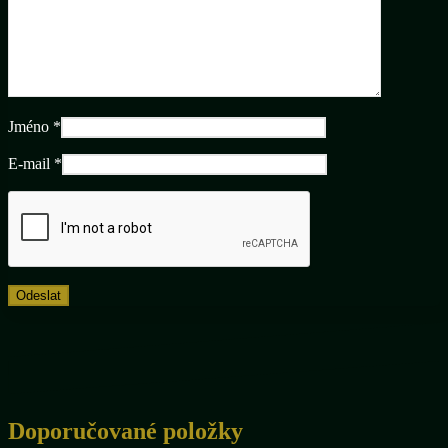
Jméno
*
E-mail
*
Doporučované položky