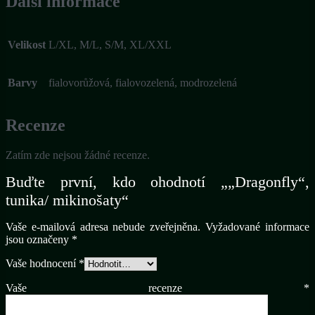
Další informace
Velikost
L/XL, M/L, S/M, XL/XXL
Barvy
fialovorůžová, fialovozelená, modrozelená
Recenze
Zatím zde nejsou žádné recenze.
Buďte první, kdo ohodnotí „„Dragonfly“,
tunika/ mikinošaty“
Vaše e-mailová adresa nebude zveřejněna.
Vyžadované informace
jsou označeny
*
Vaše hodnocení
*
Vaše recenze
*