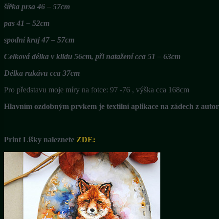
šířka prsa 46 – 57cm
pas 41 – 52cm
spodní kraj 47 – 57cm
Celková délka v klidu 56cm, při natažení cca 51 – 63cm
Délka rukávu cca 37cm
Pro představu moje míry na fotce: 97 -76 , výška cca 168cm
Hlavním ozdobným prvkem je textilní aplikace na zádech z auto
Print Lišky naleznete
ZDE: