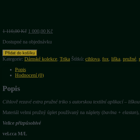
Původní
Aktuální
1 110,00
Kč
1 000,00
Kč
cena
cena
Dostupné na objednávku
byla:
je:
1
1
"Foxie
Přidat do košíku
110,00 Kč.
000,00 Kč.
II",
Kategorie:
Dámské kolekce
,
Trika
Štítků:
cihlova
,
fox
,
liška
,
pružné
,
extrapružné
triko
Popis
3/4
Hodnocení (0)
r.
množství
Popis
Cihlově rezavé extra pružné triko s autorskou textilní aplikací – lišk
Materiál velmi pružný úplet používaný na náplety (
bavlna + elastan
)
Velice přizpůsobivé
vel.cca M/L