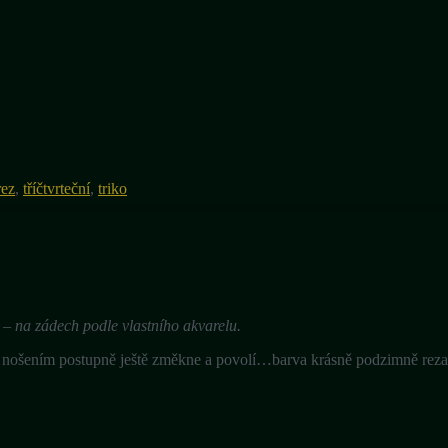
rez
,
tříčtvrteční
,
triko
ou – na zádech podle vlastního akvarelu.
, nošením postupně ještě změkne a povolí…barva krásně podzimně rez