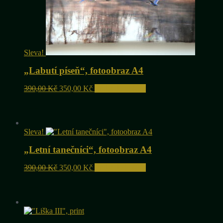
Sleva!
„Labutí píseň“, fotoobraz A4
Původní
Aktuální
390,00
Kč
350,00
Kč
Přidat do košíku
cena
cena
byla:
je:
390,00 Kč.
350,00 Kč.
Sleva!
„Letní tanečníci“, fotoobraz A4
Původní
Aktuální
390,00
Kč
350,00
Kč
Přidat do košíku
cena
cena
byla:
je:
390,00 Kč.
350,00 Kč.