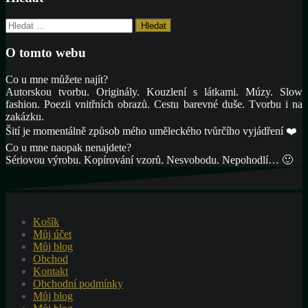
Vyhledávání
O tomto webu
Co u mne můžete najít?
Autorskou tvorbu. Originály. Kouzlení s látkami. Múzy. Slow
fashion. Poezii vnitřních obrazů. Cestu barevné duše. Tvorbu i na
zakázku.
Šití je momentálně způsob mého uměleckého tvůrčího vyjádření ❤️
Co u mne naopak nenajdete?
Sériovou výrobu. Kopírování vzorů. Nesvobodu. Nepohodlí… 🙂
Košík
Můj účet
Můj blog
Obchod
Kontakt
Obchodní podmínky
Můj blog