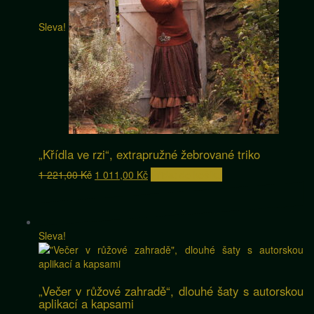
Sleva!
„Křídla ve rzi“, extrapružné žebrované triko
Původní
Aktuální
1 221,00
Kč
1 011,00
Kč
Přidat do košíku
cena
cena
byla:
je:
1
1
221,00 Kč.
011,00 Kč.
Sleva!
„Večer v růžové zahradě“, dlouhé šaty s autorskou
aplikací a kapsami