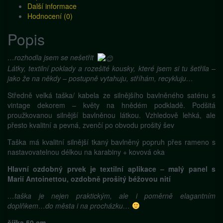
množství
Další informace
Hodnocení (0)
Popis
…rozhodla jsem se nešetřit
Látky, textilní poklady a rozešité kousky, které jsem si tu šetřila –
jako že na někdy – postupně vytahuju, stříhám, recykluju…
Středně velká taška/ kabela ze silnějšího bavlněného saténu s
vintage dekorem – květy na hnědém podkladě. Podšitá
proužkovanou silnější bavlněnou látkou. Vzhledově lehká, ale
přesto kvalitní a pevná, zvenčí po obvodu prošitý šev
Taška má kvalitní silnější tkaný bavlněný popruh přes rameno s
nastavovatelnou délkou na karabiny + kovová oka
Hlavní ozdobný prvek je textilní aplikace – malý panel s
Marií Antoinettou, ozdobně prošitý béžovou nití
…taška je nejen praktickým, ale i poměrně elagantním
doplňkem…do města i na procházku…
šířka 50 cm