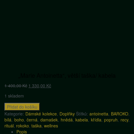
„Marie Antoinetta“, větší taška/ kabela
Původní
Aktuální
1 400,00
Kč
1 330,00
Kč
cena
cena
1 skladem
byla:
je:
1
1
"Marie
Přidat do košíku
400,00 Kč.
330,00 Kč.
Antoinetta",
Kategorie:
Dámské kolekce
,
Doplňky
Štítků:
antoinetta
,
BAROKO
,
větší
bílá
,
boho
,
černá
,
damašek
,
hnědá
,
kabela
,
křídla
,
popruh
,
recy
,
taška/
rituál
,
rokoko
,
taška
,
wellnes
kabela
Popis