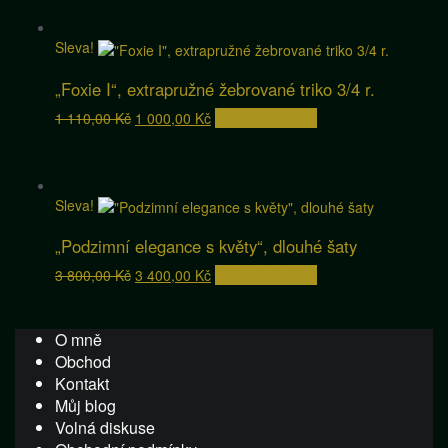
2
2
700,00 Kč.
500,00 Kč.
Sleva!
„Foxie I“, extrapružné žebrované triko 3/4 r.
Původní
Aktuální
1 110,00
Kč
1 000,00
Kč
Přidat do košíku
cena
cena
byla:
je:
1
1
110,00 Kč.
000,00 Kč.
Sleva!
„Podzimní elegance s květy“, dlouhé šaty
Původní
Aktuální
3 800,00
Kč
3 400,00
Kč
Přidat do košíku
cena
cena
byla:
je:
3
3
O mně
800,00 Kč.
400,00 Kč.
Obchod
Kontakt
Můj blog
Volná diskuse