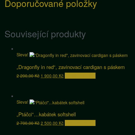
Doporučované položky
Související produkty
Sleva!
„Dragonfly in red“, zavinovací cardigan s páskem
Původní
Aktuální
2 200,00
Kč
1 900,00
Kč
Přidat do košíku
cena
cena
byla:
je:
2
1
200,00 Kč.
900,00 Kč.
Sleva!
„Ptáčci“…kabátek softshell
Původní
Aktuální
2 700,00
Kč
2 500,00
Kč
Přidat do košíku
cena
cena
byla:
je: