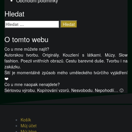
Obchodní podmínky
Hledat
Vyhledávání
O tomto webu
Co u mne můžete najít?
Autorskou tvorbu. Originály. Kouzlení s látkami. Múzy. Slow
fashion. Poezii vnitřních obrazů. Cestu barevné duše. Tvorbu i na
zakázku.
Šití je momentálně způsob mého uměleckého tvůrčího vyjádření
❤️
Co u mne naopak nenajdete?
Sériovou výrobu. Kopírování vzorů. Nesvobodu. Nepohodlí… 🙂
Košík
Můj účet
Můj blog