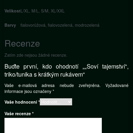
Velikost
L/XL, M/L, S/M, XL/XXL
Barvy
fialovorůžová, fialovozelená, modrozelená
Recenze
Zatím zde nejsou žádné recenze.
Buďte první, kdo ohodnotí „„Soví tajemství“,
triko/tunika s krátkým rukávem“
Vaše e-mailová adresa nebude zveřejněna.
Vyžadované
informace jsou označeny
*
Vaše hodnocení
*
Vaše recenze
*