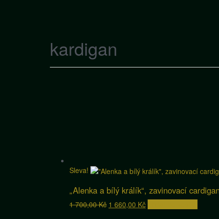
kardigan
Sleva!
„Alenka a bílý králík“, zavinovací cardiga
Původní
Aktuální
1 700,00
Kč
1 660,00
Kč
Přidat do košíku
cena
cena