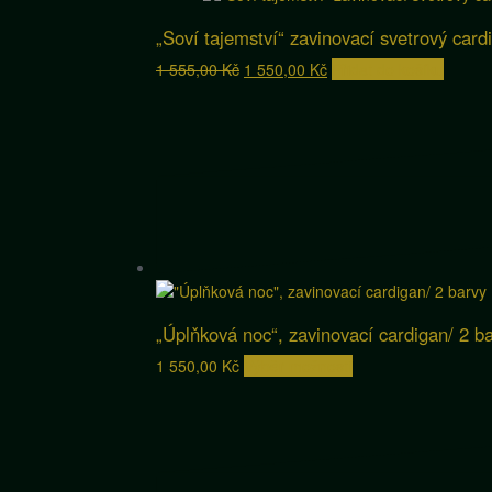
„Soví tajemství“ zavinovací svetrový card
Původní
Aktuální
1 555,00
Kč
1 550,00
Kč
Přidat do košíku
cena
cena
byla:
je:
1
1
555,00 Kč.
550,00 Kč.
„Úplňková noc“, zavinovací cardigan/ 2 b
Tento
1 550,00
Kč
Výběr možností
produkt
má
více
variant.
Možnosti