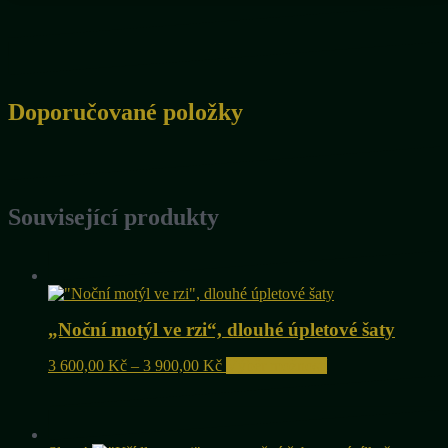
Doporučované položky
Související produkty
„Noční motýl ve rzi“, dlouhé úpletové šaty
Rozpětí
Tento
3 600,00
Kč
–
3 900,00
Kč
Výběr možností
cen:
produkt
3
má
600,00 Kč
více
až
variant.