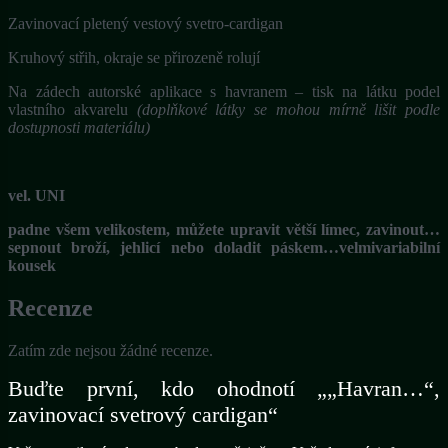
Zavinovací pletený vestový svetro-cardigan
Kruhový střih, okraje se přirozeně rolují
Na zádech autorské aplikace s havranem – tisk na látku podel
vlastního akvarelu
(doplňkové látky se mohou mírně lišit podle
dostupnosti materiálu)
vel. UNI
padne všem velikostem, můžete upravit větší límec, zavinout…
sepnout broží, jehlicí nebo doladit páskem…velmivariabilní
kousek
Recenze
Zatím zde nejsou žádné recenze.
Buďte první, kdo ohodnotí „„Havran…“,
zavinovací svetrový cardigan“