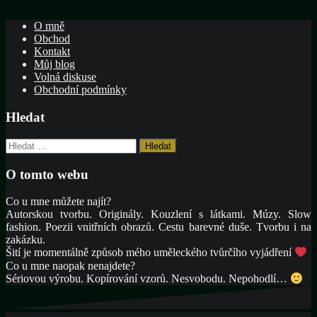
O mně
Obchod
Kontakt
Můj blog
Volná diskuse
Obchodní podmínky
Hledat
Vyhledávání
O tomto webu
Co u mne můžete najít?
Autorskou tvorbu. Originály. Kouzlení s látkami. Múzy. Slow
fashion. Poezii vnitřních obrazů. Cestu barevné duše. Tvorbu i na
zakázku.
Šití je momentálně způsob mého uměleckého tvůrčího vyjádření
Co u mne naopak nenajdete?
Sériovou výrobu. Kopírování vzorů. Nesvobodu. Nepohodlí…