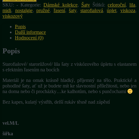
2
vůni",
SKU:
-
Kategorie:
Dámské kolekce
,
Šaty
Štítků:
celoroční
,
lila
,
300,00 Kč
šaty
midi
,
nostalgie
,
pružné
,
řasení
,
šaty
,
starofialová
,
úplet
,
viskoza
,
z
viskozový
viskóz.úpletu
množství
Popis
Další informace
Hodnocení (0)
Popis
Starofialové/ starorůžové/ lila šaty z viskózového úpletu s elastanem
s efektním řasením na bocích
Materiál je na omak krásně hladký, příjemný na tělo. Praktické a
pohodlné šaty, ať už je budete mít ke slavnostní příležitosti, nebo jen
na doma nebo či procházky…ke kalhotům, nebo s punčochami
Bez kapes, kulatý výstřih, delší rukáv těsně nad zápěstí
vel.M/L
šířka