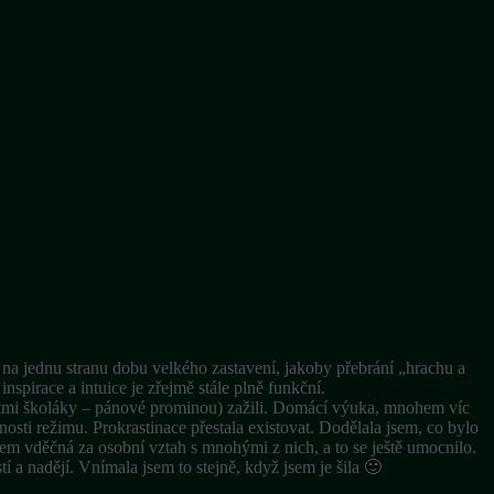
 na jednu stranu dobu velkého zastavení, jakoby přebrání „hrachu a
inspirace a intuice je zřejmě stále plně funkční.
ětmi školáky – pánové prominou) zažili. Domácí výuka, mnohem víc
osti režimu. Prokrastinace přestala existovat. Dodělala jsem, co bylo
em vděčná za osobní vztah s mnohými z nich, a to se ještě umocnilo.
tí a nadějí. Vnímala jsem to stejně, když jsem je šila 🙂