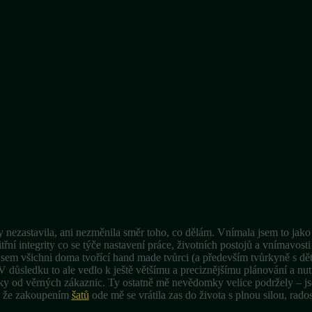
 nezastavila, ani nezměnila směr toho, co dělám. Vnímala jsem to jako
třní integrity co se týče nastavení práce, životních postojů a vnímavosti 
em všichni doma tvořící hand made tvůrci (a především tvůrkyně s d
V důsledku to ale vedlo k ještě většímu a preciznějšímu plánování a nutn
ky od věrných zákaznic. Ty ostatně mě nevědomky velice podržely – js
la, že zakoupením
šatů
ode mě se vrátila zas do života s plnou silou, rados