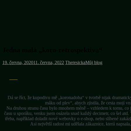
Jedna malá „koro-retrospektiva“
19. června, 2020
11. června, 2022
Theresicka
Můj blog
Dá se říct, že kupodivu mě „koronadoba“ v tvorbě nijak dramaticky
máku od plev“, abych zjistila, že cesta mojí vni
Na druhou stranu času bylo mnohem méně – vzhledem k tomu, co js
času u sporáku, venku jsem osázela snad každý decimetr, co šel atd. 
třeba, například doladit nové webovky o e-shop, nebo slíbené zakáz
Asi největší radost mi udělala zákaznice, která napsa