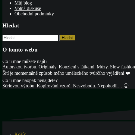
Můj blog
Volná diskuse
Obchodní podmínky
Hledat
Vyhledávání
O tomto webu
Co u mne můžete najít?
Autorskou tvorbu. Originály. Kouzlení s látkami. Múzy. Slow fashion.
Šití je momentálně způsob mého uměleckého tvůrčího vyjádření ❤️
Co u mne naopak nenajdete?
Sériovou výrobu. Kopírování vzorů. Nesvobodu. Nepohodlí… 🙂
Košík