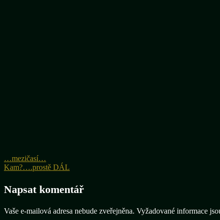
Navigace
…mezičasí…
Kam?….prostě DÁL
pro
příspěvek
Napsat komentář
Vaše e-mailová adresa nebude zveřejněna.
Vyžadované informace js