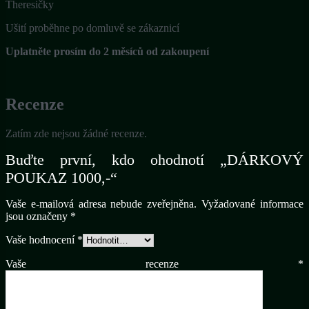
Theresičky
Ušití proběhne po domluvě se zákaznicí
Uplatněte prosím do 2 měsíců od zakoupení
Recenze
Zatím zde nejsou žádné recenze.
Buďte první, kdo ohodnotí „DÁRKOVÝ
POUKAZ 1000,-“
Vaše e-mailová adresa nebude zveřejněna.
Vyžadované informace
jsou označeny
*
Vaše hodnocení
*
Vaše recenze
*