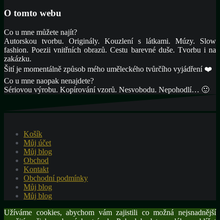
O tomto webu
Co u mne můžete najít?
Autorskou tvorbu. Originály. Kouzlení s látkami. Múzy. Slow
fashion. Poezii vnitřních obrazů. Cestu barevné duše. Tvorbu i na
zakázku.
Šití je momentálně způsob mého uměleckého tvůrčího vyjádření ❤️
Co u mne naopak nenajdete?
Sériovou výrobu. Kopírování vzorů. Nesvobodu. Nepohodlí… 🙂
Košík
Můj účet
Můj blog
Obchod
Kontakt
Obchodní podmínky
Můj blog
Můj blog
Užíváme cookies, abychom vám zajistili co možná nejsnadnější