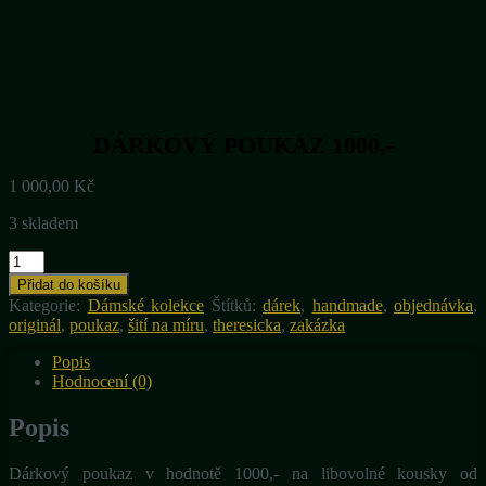
DÁRKOVÝ POUKAZ 1000,-
1 000,00
Kč
3 skladem
DÁRKOVÝ
POUKAZ
Přidat do košíku
1000,-
Kategorie:
Dámské kolekce
Štítků:
dárek
,
handmade
,
objednávka
,
množství
originál
,
poukaz
,
šití na míru
,
theresicka
,
zakázka
Popis
Hodnocení (0)
Popis
Dárkový poukaz v hodnotě 1000,- na libovolné kousky od