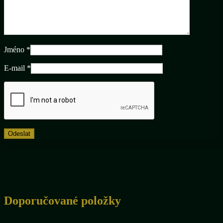
Jméno
*
E-mail
*
Doporučované položky