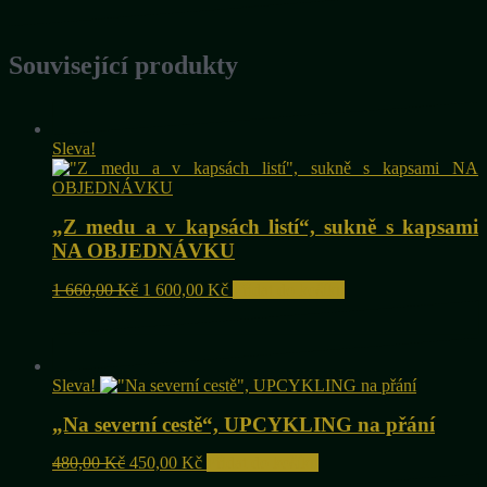
Související produkty
Sleva!
„Z medu a v kapsách listí“, sukně s kapsami
NA OBJEDNÁVKU
Původní
Aktuální
1 660,00
Kč
1 600,00
Kč
Přidat do košíku
cena
cena
byla:
je:
1
1
660,00 Kč.
600,00 Kč.
Sleva!
„Na severní cestě“, UPCYKLING na přání
Původní
Aktuální
480,00
Kč
450,00
Kč
Přidat do košíku
cena
cena