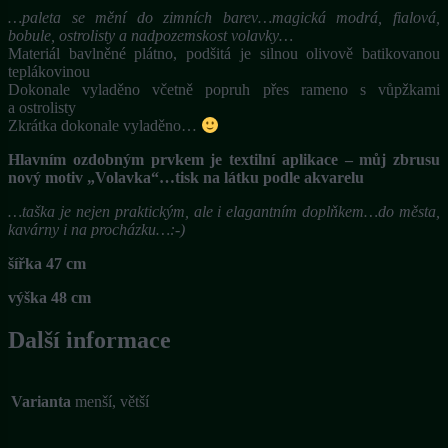
…paleta se mění do zimních barev…magická modrá, fialová,
bobule, ostrolisty a nadpozemskost volavky…
Materiál bavlněné plátno, podšitá je silnou olivově batikovanou
teplákovinou
Dokonale vyladěno včetně popruh přes rameno s vůpžkami
a ostrolisty
Zkrátka dokonale vyladěno…
Hlavním ozdobným prvkem je textilní aplikace – můj zbrusu
nový motiv „Volavka“…tisk na látku podle akvarelu
…taška je nejen praktickým, ale i elagantním doplňkem…do města,
kavárny i na procházku…:-)
šířka 47 cm
výška 48 cm
Další informace
Varianta
menší, větší