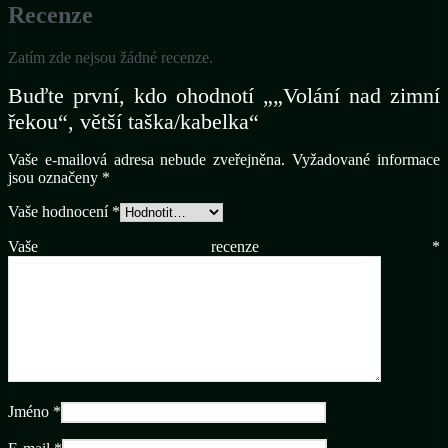
Recenze
Zatím zde nejsou žádné recenze.
Buďte první, kdo ohodnotí „„Volání nad zimní
řekou“, větší taška/kabelka“
Vaše e-mailová adresa nebude zveřejněna.
Vyžadované informace
jsou označeny
*
Vaše hodnocení
*
Vaše recenze
*
Jméno
*