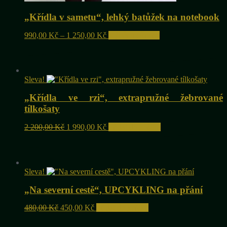
„Křídla v sametu“, lehký batůžek na notebook
Rozpětí
Tento
990,00
Kč
–
1 250,00
Kč
Výběr možností
cen:
produkt
990,00 Kč
má
až
více
1
variant.
Sleva!
250,00 Kč
Možnosti
lze
„Křídla ve rzi“, extrapružné žebrované
vybrat
na
tílkošaty
stránce
produktu
Původní
Aktuální
2 200,00
Kč
1 990,00
Kč
Přidat do košíku
cena
cena
byla:
je:
2
1
200,00 Kč.
990,00 Kč.
Sleva!
„Na severní cestě“, UPCYKLING na přání
Původní
Aktuální
480,00
Kč
450,00
Kč
Přidat do košíku
cena
cena
byla:
je: