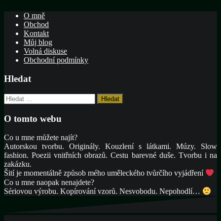
480,00 Kč.
450,00 Kč.
O mně
Obchod
Kontakt
Můj blog
Volná diskuse
Obchodní podmínky
Hledat
Vyhledávání
O tomto webu
Co u mne můžete najít?
Autorskou tvorbu. Originály. Kouzlení s látkami. Múzy. Slow
fashion. Poezii vnitřních obrazů. Cestu barevné duše. Tvorbu i na
zakázku.
Šití je momentálně způsob mého uměleckého tvůrčího vyjádření
Co u mne naopak nenajdete?
Sériovou výrobu. Kopírování vzorů. Nesvobodu. Nepohodlí…